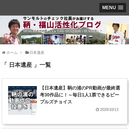
MENU
ホーム
日本遺産
「 日本遺産 」一覧
【日本遺産】鞆の浦のPR動画が最終選
考30作品に！～毎日1人1票できるピー
プルズチョイス
2020/10/13