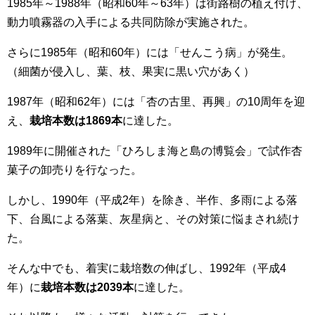
1985年～1988年（昭和60年～63年）は街路樹の植え付け、
動力噴霧器の入手による共同防除が実施された。
さらに1985年（昭和60年）には「せんこう病」が発生。
（細菌が侵入し、葉、枝、果実に黒い穴があく）
1987年（昭和62年）には「杏の古里、再興」の10周年を迎
え、
栽培本数は1869本
に達した。
1989年に開催された「ひろしま海と島の博覧会」で試作杏
菓子の卸売りを行なった。
しかし、1990年（平成2年）を除き、半作、多雨による落
下、台風による落葉、灰星病と、その対策に悩まされ続け
た。
そんな中でも、着実に栽培数の伸ばし、1992年（平成4
年）に
栽培本数は2039本
に達した。