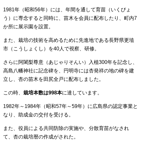
1981年（昭和56年）には、年間を通して育苗（いくびょ
う）に専念すると同時に、苗木を会員に配布したり、町内7
か所に展示園を設置。
また、栽培の技術を高めるために先進地である長野県更埴
市（こうしょくし）を40人で視察、研修。
さらに阿闍梨尊意（あじゃりそんい）入植300年を記念し、
高島八幡神社に記念碑を、円明寺には杏発祥の地の碑を建
立し、杏の苗木を田尻全戸に配布しました。
この時、
栽培本数は998本
に達しています。
1982年～1984年（昭和57年～59年）に広島県の認定事業と
なり、助成金の交付を受ける。
また、役員による共同防除の実施や、分散育苗がなされ
て、杏の栽培暦の作成がされた。