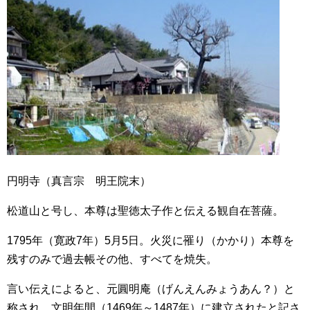
円明寺（真言宗 明王院末）
松道山と号し、本尊は聖徳太子作と伝える観自在菩薩。
1795年（寛政7年）5月5日。火災に罹り（かかり）本尊を
残すのみで過去帳その他、すべてを焼失。
言い伝えによると、元圓明庵（げんえんみょうあん？）と
称され、文明年間（1469年～1487年）に建立されたと記さ