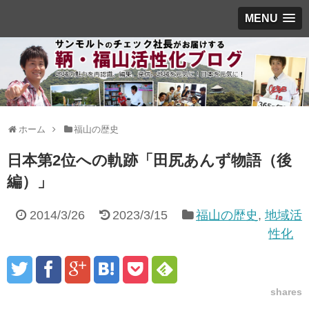
MENU
ホーム
福山の歴史
日本第2位への軌跡「田尻あんず物語（後
編）」
2014/3/26
2023/3/15
福山の歴史
,
地域活
性化
shares