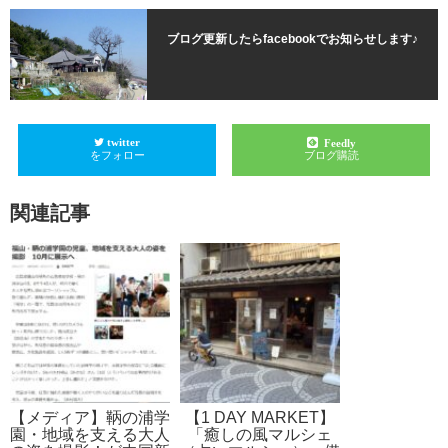
ブログ更新したらfacebookでお知らせします♪
twitter
Feedly
をフォロー
ブログ購読
関連記事
【メディア】鞆の浦学
【1 DAY MARKET】
園・地域を支える大人
「癒しの風マルシェ