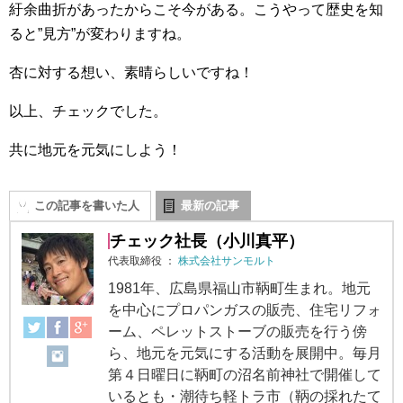
紆余曲折があったからこそ今がある。こうやって歴史を知
ると”見方”が変わりますね。
杏に対する想い、素晴らしいですね！
以上、チェックでした。
共に地元を元気にしよう！
この記事を書いた人
最新の記事
チェック社長（小川真平）
代表取締役
：
株式会社サンモルト
1981年、広島県福山市鞆町生まれ。地元
を中心にプロパンガスの販売、住宅リフォ
ーム、ペレットストーブの販売を行う傍
ら、地元を元気にする活動を展開中。毎月
第４日曜日に鞆町の沼名前神社で開催して
いるとも・潮待ち軽トラ市（鞆の採れたて