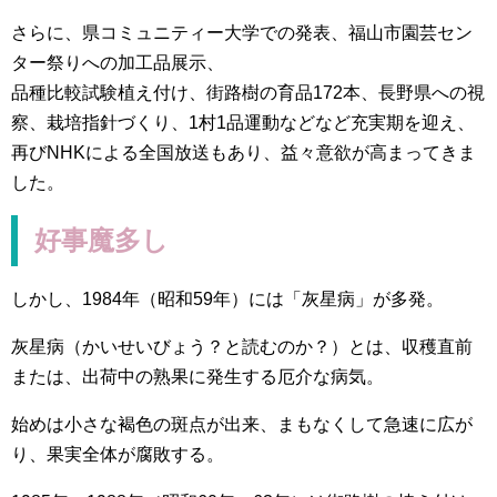
さらに、県コミュニティー大学での発表、福山市園芸セン
ター祭りへの加工品展示、
品種比較試験植え付け、街路樹の育品172本、長野県への視
察、栽培指針づくり、1村1品運動などなど充実期を迎え、
再びNHKによる全国放送もあり、益々意欲が高まってきま
した。
好事魔多し
しかし、1984年（昭和59年）には「灰星病」が多発。
灰星病（かいせいびょう？と読むのか？）とは、収穫直前
または、出荷中の熟果に発生する厄介な病気。
始めは小さな褐色の斑点が出来、まもなくして急速に広が
り、果実全体が腐敗する。