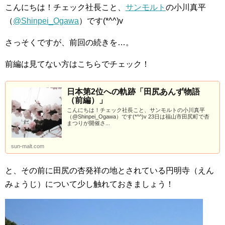
こんにちは！チェック社長こと、
サンモルト
の小川真平
（
@Shinpei_Ogawa
）です(*^^)v
さっそくですが、前回の続きを…。
前編は見てない方はこちらでチェック！
日本第2位への軌跡「田尻あんず物語
（前編）」
こんにちは！チェック社長こと、サンモルトの小川真平
（@Shinpei_Ogawa）です(*^^)v 23日は福山市田尻町で杏
まつりが開催さ...
sun-malt.com
と、その前に田尻の杏発祥の地とされている円明寺（えん
みょうじ）について少し触れておきましょう！