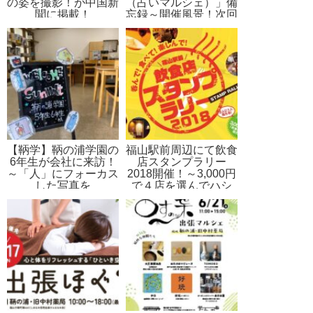
の姿を撮影！が中国新
（占いマルシェ）」備
聞に掲載！
忘録～開催風景！次回
のマーケットは
9/20wed.から9/24sun.
【鞆学】鞆の浦学園の
福山駅前周辺にて飲食
6年生が会社に来訪！
店スタンプラリー
～「人」にフォーカス
2018開催！～3,000円
した写真を
で４店を選んでハシ
ゴ！素敵な出会いがき
っとあるLet’s街飲み