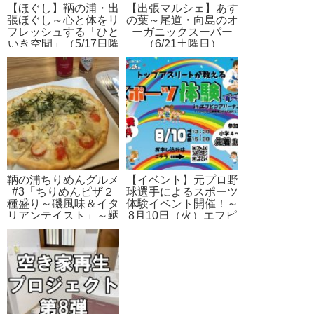
【ほぐし】鞆の浦・出
【出張マルシェ】あす
張ほぐし～心と体をリ
の葉～尾道・向島のオ
フレッシュする「ひと
ーガニックスーパー
いき空間」（5/17日曜
（6/21土曜日）
日）
鞆の浦ちりめんグルメ
【イベント】元プロ野
#3「ちりめんピザ２
球選手によるスポーツ
種盛り～磯風味＆イタ
体験イベント開催！～
リアンテイスト」～鞆
8月10日（火）エフピ
の津ミュージアム＋カ
コアリーナふくやま
フェ（ドリンク付、1
日約10食限定）