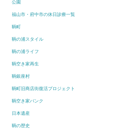
公園
福山市・府中市の休日診療一覧
鞆町
鞆の浦スタイル
鞆の浦ライフ
鞆空き家再生
鞆銀座村
鞆町旧商店街復活プロジェクト
鞆空き家バンク
日本遺産
鞆の歴史