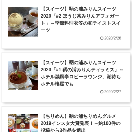
【スイーツ】鞆の浦みりんスイーツ
2020「#2 ほうじ茶みりんアフォガー
ト」～季節料理衣笠の和テイストスイ
ーツ
2020/2/28
【スイーツ】鞆の浦みりんスイーツ
2020「#1 鞆の浦みりんティラミス」～
ホテル鷗風亭ロビーラウンジ、潮待ち
ホテル櫓屋でも
2020/2/27
【ちりめん】鞆の浦ちりめんグルメ
2019インスタ大賞発表！～約100件の
投稿から3作品を選出