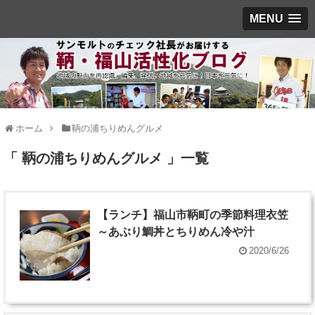
MENU
ホーム
鞆の浦ちりめんグルメ
「 鞆の浦ちりめんグルメ 」一覧
【ランチ】福山市鞆町の季節料理衣笠
～あぶり鯛丼とちりめん冷や汁
2020/6/26