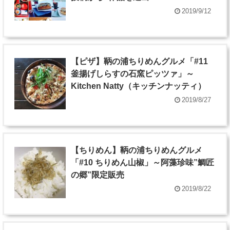
2019/9/12
【ピザ】鞆の浦ちりめんグルメ「#11
釜揚げしらすの石窯ピッツァ」～
Kitchen Natty（キッチンナッティ）
2019/8/27
【ちりめん】鞆の浦ちりめんグルメ
「#10 ちりめん山椒」～阿藻珍味”鯛匠
の郷”限定販売
2019/8/22