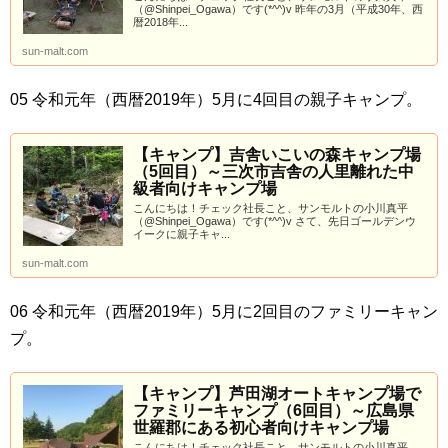
（@Shinpei_Ogawa）です(*^^)v 昨年の3月（平成30年、西
暦2018年...
sun-malt.com
05 令和元年（西暦2019年）5月に4回目の親子キャンプ。
【キャンプ】吉舎いこいの森キャンプ場
（5回目）～三次市吉舎の人里離れた中
級者向けキャンプ場
こんにちは！チェック社長こと、サンモルトの小川真平
（@Shinpei_Ogawa）です(*^^)v さて、先日ゴールデンウ
イークに親子キャ...
sun-malt.com
06 令和元年（西暦2019年）5月に2回目のファミリーキャン
プ。
【キャンプ】芦田湖オートキャンプ場で
ファミリーキャンプ（6回目）～広島県
世羅郡にある初心者向けキャンプ場
こんにちは！チェック社長こと、サンモルトの小川真平